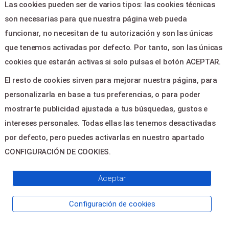
Las cookies pueden ser de varios tipos: las cookies técnicas
CALLE 45 Nº 663 - La Plata
1900
son necesarias para que nuestra página web pueda
funcionar, no necesitan de tu autorización y son las únicas
que tenemos activadas por defecto. Por tanto, son las únicas
tresymediaproducciones@gmail.com
cookies que estarán activas si solo pulsas el botón ACEPTAR.
221-5599834
El resto de cookies sirven para mejorar nuestra página, para
personalizarla en base a tus preferencias, o para poder
mostrarte publicidad ajustada a tus búsquedas, gustos e
intereses personales. Todas ellas las tenemos desactivadas
por defecto, pero puedes activarlas en nuestro apartado
CONFIGURACIÓN DE COOKIES.
Aceptar
© 2026 Powered by
Aportickets
Configuración de cookies